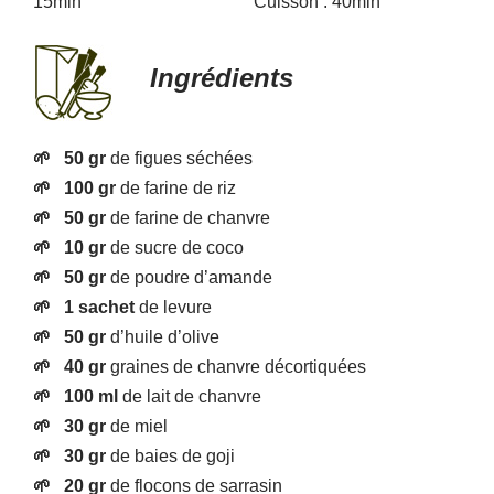
15min Cuisson : 40min
Ingrédients
🌱
50 gr
de figues séchées
🌱
100 gr
de farine de riz
🌱
50 gr
de
farine de chanvre
🌱
10 gr
de sucre de coco
🌱
50 gr
de poudre d’amande
🌱
1 sachet
de levure
🌱
50 gr
d’huile d’olive
🌱
40 gr
graines de chanvre décortiquées
🌱
100 ml
de lait de chanvre
🌱
30 gr
de miel
🌱
30 gr
de baies de goji
🌱
20 gr
de flocons de sarrasin